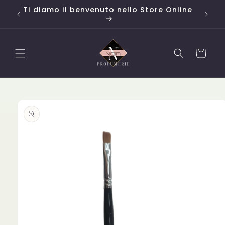
Vai
o da
Ti diamo il benvenuto nello Store Online
Campi
direttamente
ai contenuti
Carrello
Passa alle
informazioni
sul
prodotto