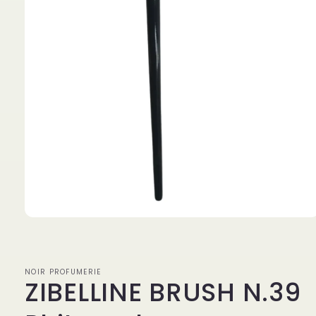
Apri
contenuti
multimediali
1
in
NOIR PROFUMERIE
finestra
ZIBELLINE BRUSH N.39
modale