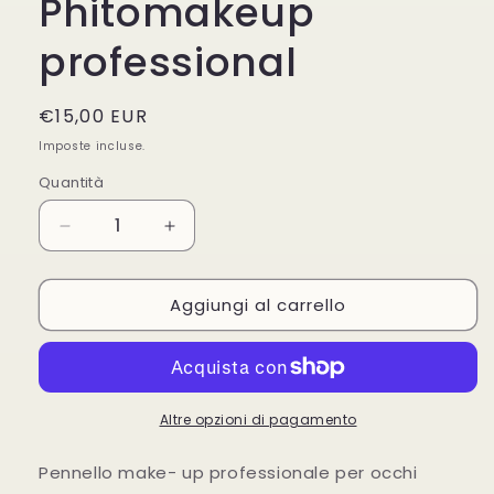
Phitomakeup
professional
Prezzo
€15,00 EUR
di
Imposte incluse.
listino
Quantità
Diminuisci
Aumenta
quantità
quantità
per
per
Aggiungi al carrello
ZIBELLINE
ZIBELLINE
BRUSH
BRUSH
N.39
N.39
Phitomakeup
Phitomakeup
professional
professional
Altre opzioni di pagamento
Pennello make- up professionale per occhi