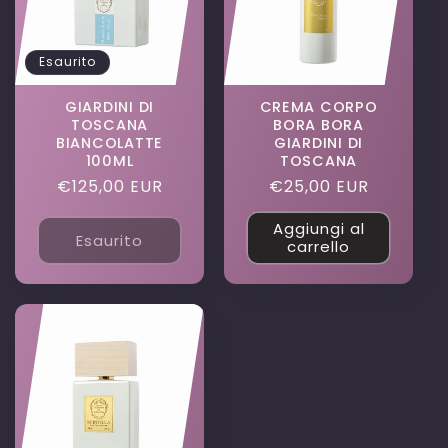
Esaurito
GIARDINI DI
CREMA CORPO
TOSCANA
BORA BORA
BIANCOLATTE
GIARDINI DI
100ML
TOSCANA
Prezzo
€125,00 EUR
Prezzo
€25,00 EUR
di
di
Aggiungi al
listino
listino
Esaurito
carrello