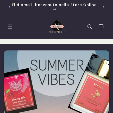
Vai
Campioni OMAGGIO ad ogni acquisto ⭐
direttamente
ai contenuti
Carrello