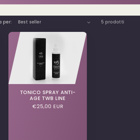
a per:
5 prodotti
TONICO SPRAY ANTI-
AGE TWB LINE
Prezzo
€25,00 EUR
di
listino