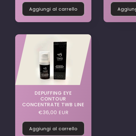
Aggiungi al carrello
Aggiung
DEPUFFING EYE
CONTOUR
CONCENTRATE TWB LINE
Prezzo
€36,00 EUR
di
listino
Aggiungi al carrello