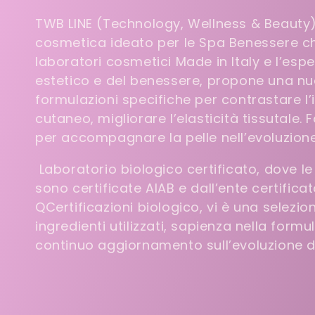
o
TWB LINE (Technology, Wellness & Beauty)
cosmetica ideato per le Spa Benessere ch
l
laboratori cosmetici Made in Italy e l’espe
estetico e del benessere, propone una nu
l
formulazioni specifiche per contrastare 
cutaneo, migliorare l’elasticità tissutale.
e
per accompagnare la pelle nell’evoluzion
Laboratorio biologico certificato, dove l
z
sono certificate AIAB e dall’ente certifica
QCertificazioni biologico, vi è una selezio
i
ingredienti utilizzati, sapienza nella form
continuo aggiornamento sull’evoluzione d
o