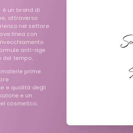
 è un brand di
e, attraverso
rienza nel settore
ova linea con
l’invecchiamento
 Formule anti-age
e del tempo.
e materie prime
tore
ne e qualità degli
ulazione e un
el cosmetico.