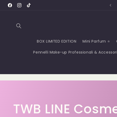
Vai
ne gratuita con un acquisto da € 59.00 😍
direttamente
Facebook
Instagram
TikTok
ai contenuti
BOX LIMITED EDITION
Mini Parfum ⭐
Pennelli Make-up Professionali & Accessor
C
TWB LINE Cosme