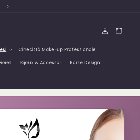
Campioni OMAGGIO ad ogni acquisto ⭐
Accedi
Carrello
esi
Cinecittà Make-up Professionale
oielli
Bijoux & Accessori
Borse Design