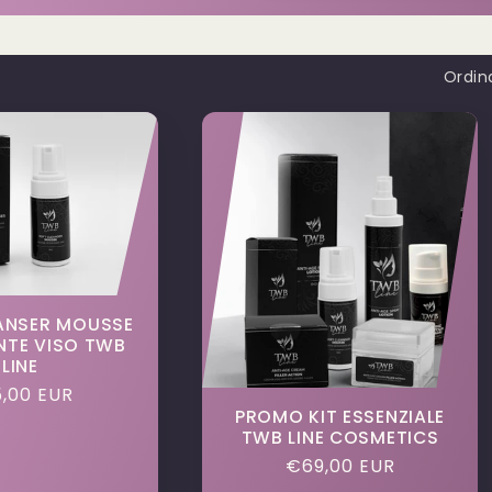
Ordin
ANSER MOUSSE
NTE VISO TWB
LINE
zzo
,00 EUR
PROMO KIT ESSENZIALE
TWB LINE COSMETICS
tino
Prezzo
€69,00 EUR