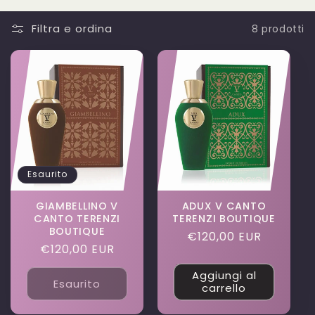
Filtra e ordina
8 prodotti
Esaurito
GIAMBELLINO V
ADUX V CANTO
CANTO TERENZI
TERENZI BOUTIQUE
BOUTIQUE
Prezzo
€120,00 EUR
Prezzo
€120,00 EUR
di
di
listino
Aggiungi al
listino
Esaurito
carrello