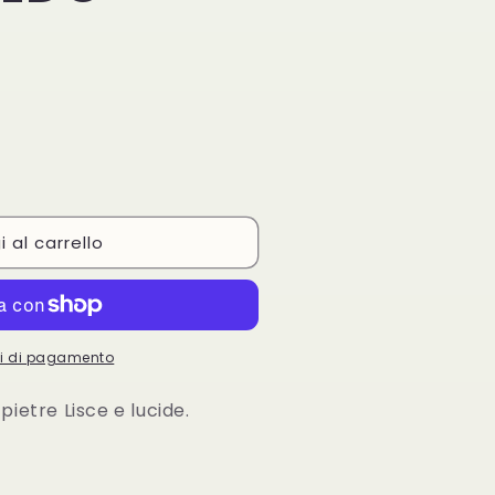
 al carrello
LO
O
oni di pagamento
pietre Lisce e lucide.