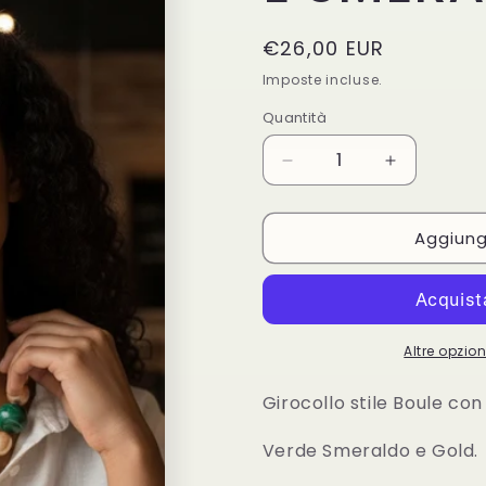
Prezzo
€26,00 EUR
di
Imposte incluse.
listino
Quantità
Diminuisci
Aumenta
quantità
quantità
per
per
Aggiungi
GIROCOLLO
GIROCOL
BOULE
BOULE
GOLD
GOLD
E
E
SMERALDO
SMERALD
Altre opzi
Girocollo stile Boule con 
Verde Smeraldo e Gold.