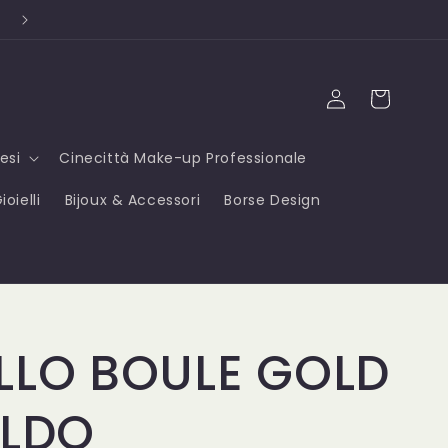
Campioni OMAGGIO ad ogni acquisto ⭐
Accedi
Carrello
esi
Cinecittà Make-up Professionale
oielli
Bijoux & Accessori
Borse Design
LLO BOULE GOLD
ALDO