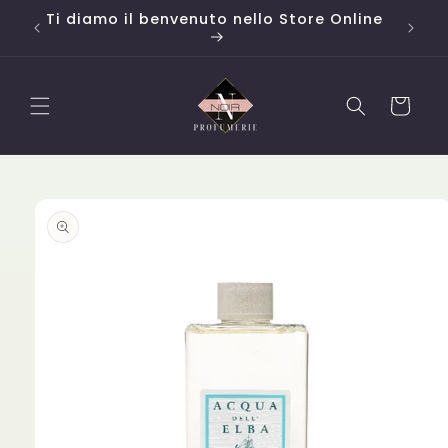
Vai
o da
Ti diamo il benvenuto nello Store Online
Campi
direttamente
ai contenuti
Carrello
Passa alle
informazioni
sul
prodotto