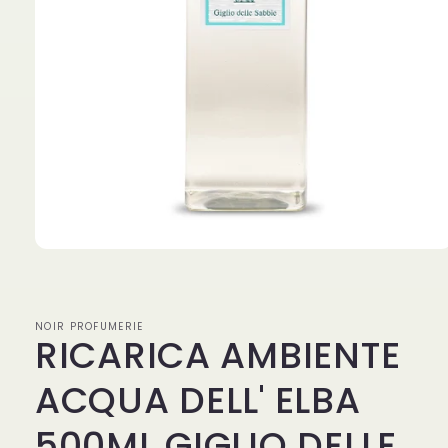
Apri
contenuti
multimediali
1
in
NOIR PROFUMERIE
finestra
RICARICA AMBIENTE
modale
ACQUA DELL' ELBA
500ML GIGLIO DELLE