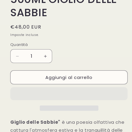
SABBIE
Prezzo
€48,00 EUR
di
Imposte incluse.
listino
Quantità
Diminuisci
Aumenta
quantità
quantità
per
per
Aggiungi al carrello
RICARICA
RICARICA
AMBIENTE
AMBIENTE
ACQUA
ACQUA
DELL&#39;
DELL&#39;
ELBA
ELBA
500ML
500ML
GIGLIO
GIGLIO
DELLE
DELLE
Giglio delle Sabbie"
è una poesia olfattiva che
SABBIE
SABBIE
cattura l'atmosfera estiva e la tranquillità delle