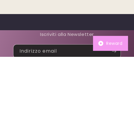
Iscriviti alla Newsletter
Reward
Indirizzo email
Con il tuo primo acquisto
ricevi subito un BUONO
REGALO 😎⭐
Facebook
Instagram
TikTok
Metodi