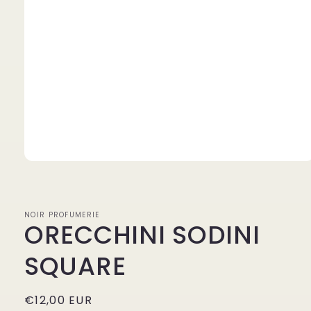
Apri
contenuti
multimediali
1
in
NOIR PROFUMERIE
finestra
ORECCHINI SODINI
modale
SQUARE
Prezzo
€12,00 EUR