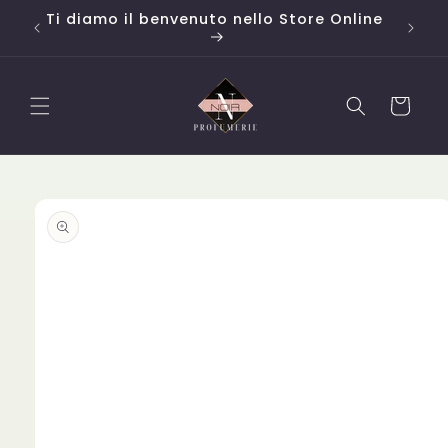
Vai
o da
Ti diamo il benvenuto nello Store Online
Campi
direttamente
ai contenuti
Carrello
Passa alle
informazioni
sul
prodotto