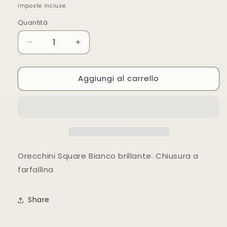
di
Imposte incluse.
listino
Quantità
Diminuisci
Aumenta
quantità
quantità
per
per
Aggiungi al carrello
ORECCHINI
ORECCHINI
SODINI
SODINI
SQUARE
SQUARE
Orecchini Square Bianco brillante. Chiusura a
farfallina
Share