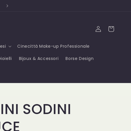
Campioni OMAGGIO ad ogni acquisto ⭐
Accedi
Carrello
esi
Cinecittà Make-up Professionale
oielli
Bijoux & Accessori
Borse Design
NI SODINI
UCE