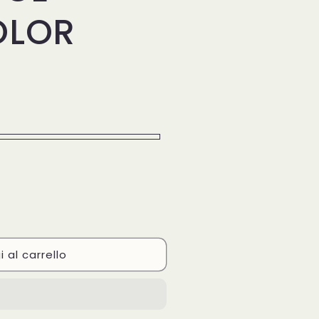
OLOR
 al carrello
NI
LOR