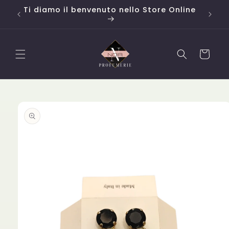
Vai
o da
Ti diamo il benvenuto nello Store Online
Campi
direttamente
ai contenuti
Carrello
Passa alle
informazioni
sul
prodotto