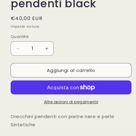
pendenti black
Prezzo
€40,00 EUR
di
Imposte incluse.
listino
Quantità
Diminuisci
Aumenta
quantità
quantità
per
per
Aggiungi al carrello
Orecchini
Orecchini
Sodini
Sodini
pendenti
pendenti
black
black
Altre opzioni di pagamento
Orecchini pendenti con pietre nere e perle
Sintetiche