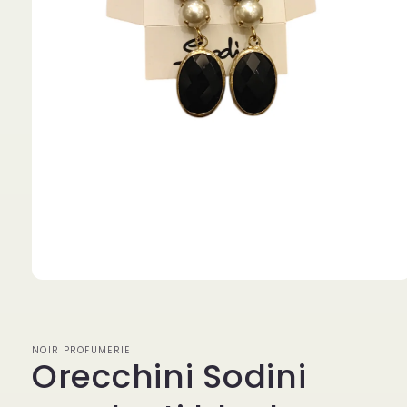
Apri
contenuti
multimediali
1
in
NOIR PROFUMERIE
finestra
Orecchini Sodini
modale