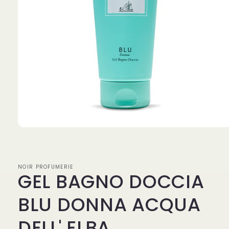
Apri
contenuti
multimediali
1
in
NOIR PROFUMERIE
finestra
GEL BAGNO DOCCIA
modale
BLU DONNA ACQUA
DELL' ELBA