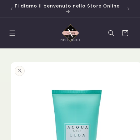
Vai
o da
Ti diamo il benvenuto nello Store Online
Campi
direttamente
ai contenuti
Carrello
Passa alle
informazioni
sul
prodotto