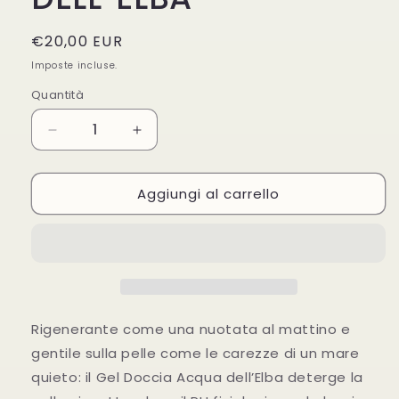
Prezzo
€20,00 EUR
di
Imposte incluse.
listino
Quantità
Diminuisci
Aumenta
quantità
quantità
per
per
Aggiungi al carrello
GEL
GEL
BAGNO
BAGNO
DOCCIA
DOCCIA
BLU
BLU
DONNA
DONNA
ACQUA
ACQUA
DELL&#39;
DELL&#39;
ELBA
ELBA
Rigenerante come una nuotata al mattino e
gentile sulla pelle come le carezze di un mare
quieto: il Gel Doccia Acqua dell’Elba deterge la