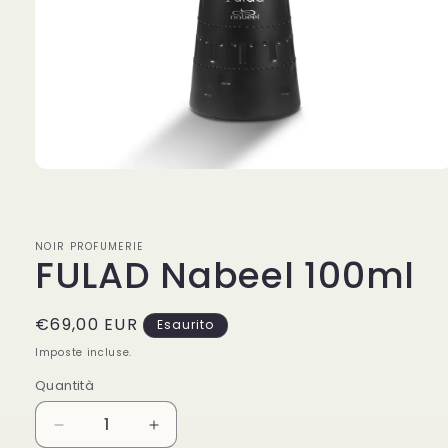
Apri
contenuti
multimediali
1
in
NOIR PROFUMERIE
finestra
FULAD Nabeel 100ml
modale
Prezzo
€69,00 EUR
Esaurito
di
Imposte incluse.
listino
Quantità
Diminuisci
Aumenta