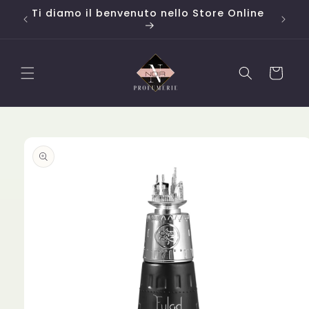
Vai
o da
Ti diamo il benvenuto nello Store Online
Campi
direttamente
ai contenuti
Carrello
Passa alle
informazioni
sul
prodotto