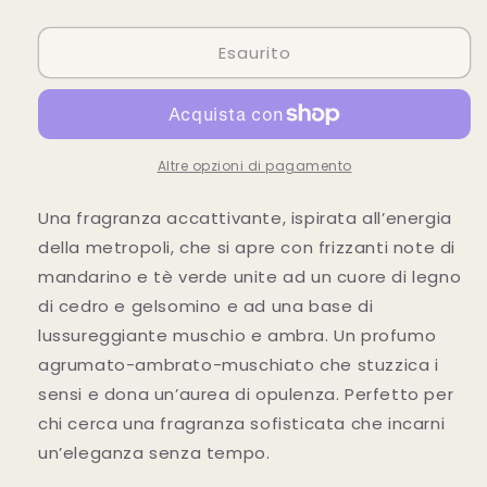
quantità
quantità
per
per
Esaurito
FULAD
FULAD
Nabeel
Nabeel
100ml
100ml
Altre opzioni di pagamento
Una fragranza accattivante, ispirata all’energia
della metropoli, che si apre con frizzanti note di
mandarino e tè verde unite ad un cuore di legno
di cedro e gelsomino e ad una base di
lussureggiante muschio e ambra. Un profumo
agrumato-ambrato-muschiato che stuzzica i
sensi e dona un’aurea di opulenza. Perfetto per
chi cerca una fragranza sofisticata che incarni
un’eleganza senza tempo.