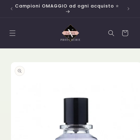
Vai
line
Campioni OMAGGIO ad ogni acquisto ⭐
direttamente
ai contenuti
Carrello
Passa alle
informazioni
sul
prodotto