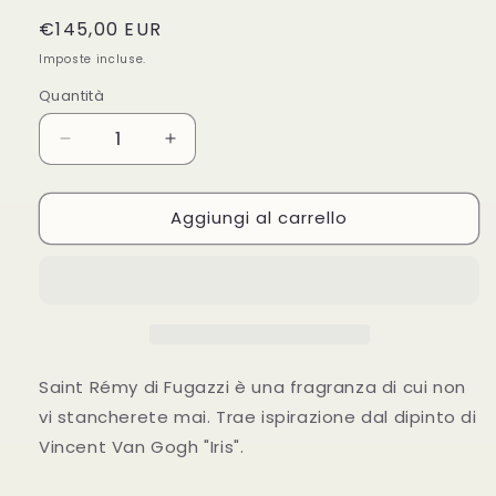
Prezzo
€145,00 EUR
di
Imposte incluse.
listino
Quantità
Diminuisci
Aumenta
quantità
quantità
per
per
Aggiungi al carrello
FUGAZZI
FUGAZZI
SAINT
SAINT
REMY
REMY
50ML
50ML
Saint Rémy di Fugazzi è una fragranza di cui non
vi stancherete mai. Trae ispirazione dal dipinto di
Vincent Van Gogh "Iris".