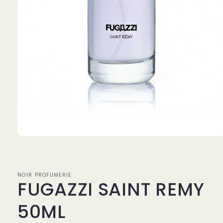
Apri
contenuti
multimediali
1
in
NOIR PROFUMERIE
finestra
FUGAZZI SAINT REMY
modale
50ML