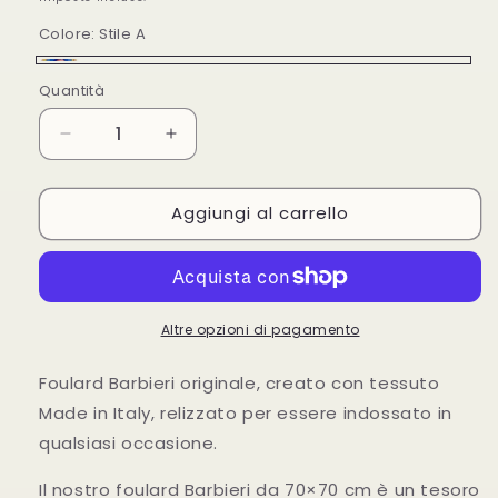
listino
Colore:
Stile A
Stile
Quantità
A
Diminuisci
Aumenta
quantità
quantità
per
per
Aggiungi al carrello
FOULARD
FOULARD
100%
100%
SETA
SETA
BARBIERI
BARBIERI
LARIOSETA
LARIOSETA
Altre opzioni di pagamento
Foulard Barbieri originale, creato con tessuto
Made in Italy, relizzato per essere indossato in
qualsiasi occasione.
Il nostro foulard Barbieri da 70×70 cm è un tesoro