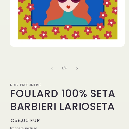
Apri
contenuti
multimediali
1
in
su
1
/
4
finestra
modale
NOIR PROFUMERIE
FOULARD 100% SETA
BARBIERI LARIOSETA
Prezzo
€58,00 EUR
di
Imposte incluse.