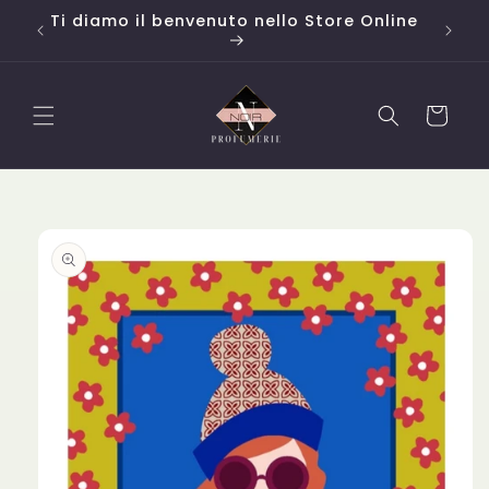
Vai
o da
Ti diamo il benvenuto nello Store Online
Campi
direttamente
ai contenuti
Carrello
Passa alle
informazioni
sul
prodotto