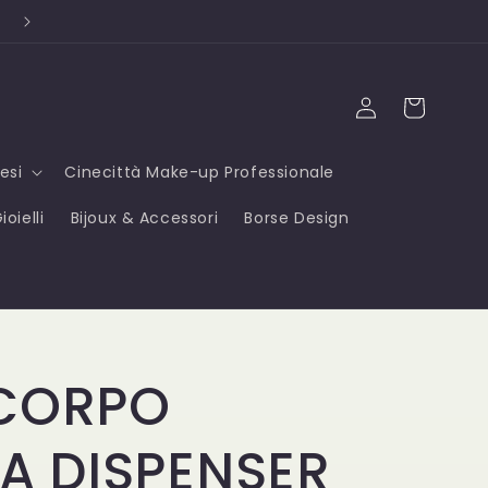
Campioni OMAGGIO ad ogni acquisto ⭐
Accedi
Carrello
esi
Cinecittà Make-up Professionale
oielli
Bijoux & Accessori
Borse Design
CORPO
A DISPENSER