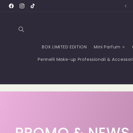
Vai
ne gratuita con un acquisto da € 59.00 😍
direttamente
Facebook
Instagram
TikTok
ai contenuti
BOX LIMITED EDITION
Mini Parfum ⭐
Pennelli Make-up Professionali & Accessor
C
PROMO & NEWS