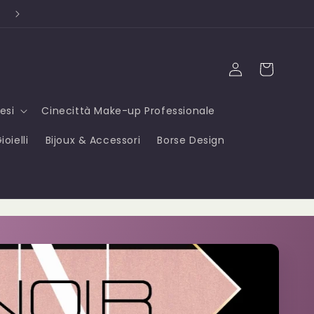
Campioni OMAGGIO ad ogni acquisto ⭐
Accedi
Carrello
esi
Cinecittà Make-up Professionale
oielli
Bijoux & Accessori
Borse Design