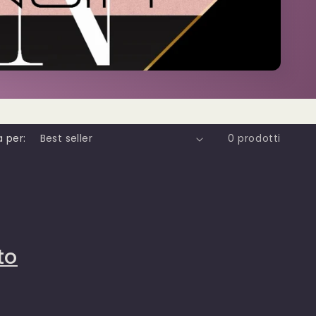
 per:
0 prodotti
to